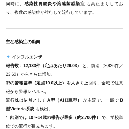
同時に、
感染性胃腸炎や溶連菌感染症
も高止まりしてお
り、複数の感染症が並行して流行しています。
主な感染症の動向
インフルエンザ
報告数：12,133件（定点あたり29.03）
と、前週（9,926件／
23.69）からさらに増加。
都の警報基準（定点10.0以上）を大きく上回り
、全域で注意
報から警報レベルへ。
流行株は依然として
A型（AH3亜型）
が主流で、一部で
B
型Victoria系統
も検出。
年齢別では
10〜14歳の報告が最多（約2,700件）
で、学校単
位での流行が目立ちます。