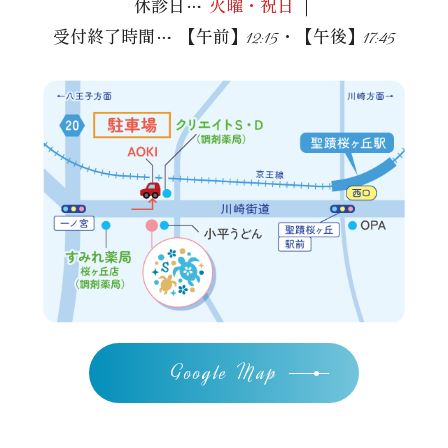
休診日
火曜・祝日
｜
…
12:15
17:45
受付終了時間
【午前】
・【午後】
Google Map