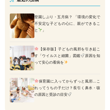
登園しぶり・五月病？ 「環境の変化で
不安定な子どもの心に、親ができるこ
と
」
【保存版】子どもの風邪を引き起こ
す「ウイルスと細菌」図鑑
原因を知
って安心の看病を
保育園に入ってからずっと風邪…こ
れってうちの子だけ？長引く鼻水・咳
の原因と受診の目安