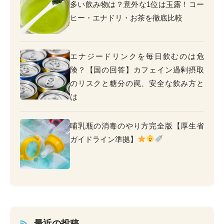
多い飲み物は？意外な1位は玉露！コー
ヒー・エナドリ・お茶を徹底比較
エナジードリンクを毎日飲むのは危
険？【国の回答】カフェイン過剰摂取
のリスクと糖分の罠、安全な飲み方と
は
哺乳瓶の消毒のやり方完全版【厚生省
ガイドライン準拠】
最近の投稿