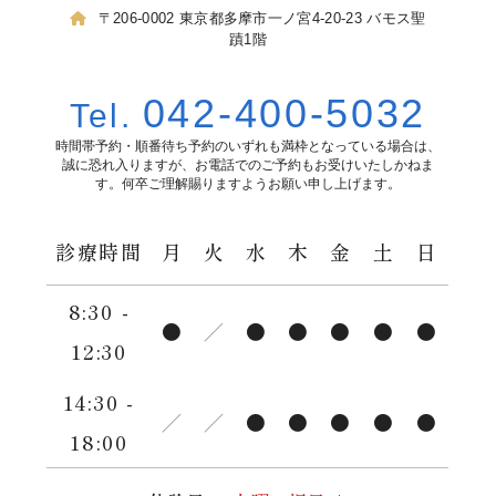
〒206-0002
東京都多摩市一ノ宮4-20-23 バモス聖
蹟1階
042-400-5032
Tel.
時間帯予約・順番待ち予約のいずれも満枠となっている場合は、
誠に恐れ入りますが、お電話でのご予約もお受けいたしかねま
す。
何卒ご理解賜りますようお願い申し上げます。
診療時間
月
火
水
木
金
土
日
8:30 -
●
／
●
●
●
●
●
12:30
14:30 -
／
／
●
●
●
●
●
18:00
…