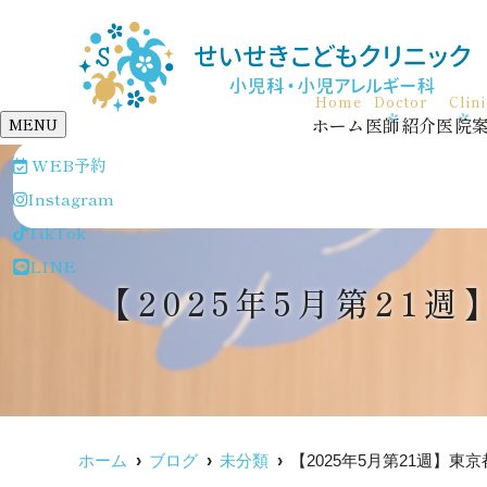
Home
Doctor
Clin
ホーム
医師紹介
医院
MENU
WEB予約
Instagram
TikTok
LINE
【2025年5月第2
ホーム
ブログ
未分類
【2025年5月第21週】