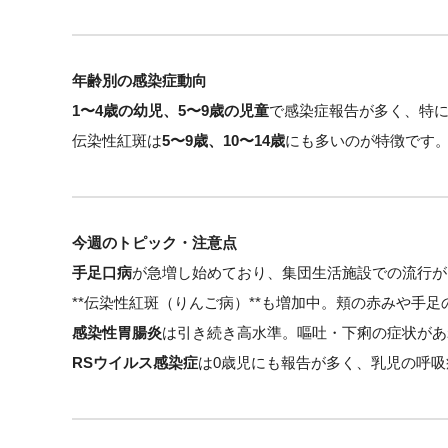
年齢別の感染症動向
1〜4歳の幼児、5〜9歳の児童
で感染症報告が多く、特
伝染性紅斑は
5〜9歳、10〜14歳
にも多いのが特徴です
今週のトピック・注意点
手足口病
が急増し始めており、集団生活施設での流行が
**伝染性紅斑（りんご病）**も増加中。頬の赤みや手
感染性胃腸炎
は引き続き高水準。嘔吐・下痢の症状があ
RSウイルス感染症
は0歳児にも報告が多く、乳児の呼