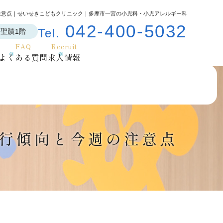
の注意点｜せいせきこどもクリニック｜多摩市一宮の小児科・小児アレルギー科
042-400-5032
Tel.
ス聖蹟1階
FAQ
Recruit
よくある質問
求人情報
流行傾向と今週の注意点