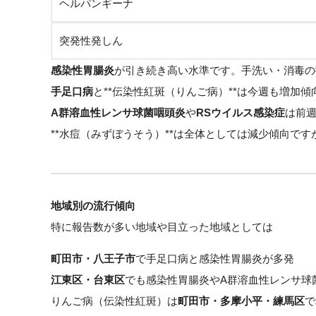
ヘルパンギーナ
突発性発しん
感染性胃腸炎
が引き続き高い水準です。手洗い・消毒の
手足口病
と**伝染性紅斑（りんご病）**は今週も増加
A群溶血性レンサ球菌咽頭炎
や
RSウイルス感染症
は前
**水痘（みずぼうそう）**は全体としては減少傾向で
地域別の流行傾向
特に報告数が多い地域や目立った地域としては
町田市・八王子市
で手足口病と感染性胃腸炎が多発
江東区・台東区
でも感染性胃腸炎やA群溶血性レンサ球
りんご病（伝染性紅斑）は
町田市・多摩小平・練馬区
で