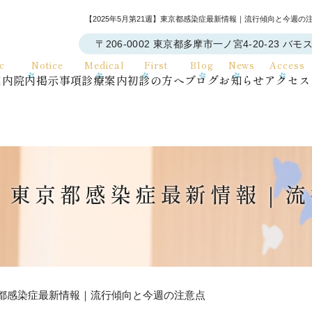
【2025年5月第21週】東京都感染症最新情報｜流行傾向と今週
〒206-0002 東京都多摩市一ノ宮4-20-23 バモ
ic
Notice
Medical
First
Blog
News
Access
案内
院内掲示事項
診療案内
初診の方へ
ブログ
お知らせ
アクセス
1週】東京都感染症最新情報｜
東京都感染症最新情報｜流行傾向と今週の注意点