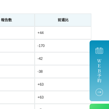
報告数
前週比
+44
-170
-42
ＷＥＢ予約
-38
+63
+63