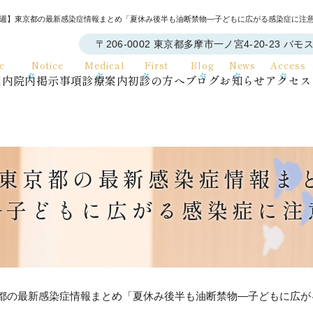
第31週】東京都の最新感染症情報まとめ「夏休み後半も油断禁物―子どもに広がる感染症に
〒206-0002 東京都多摩市一ノ宮4-20-23 バモ
ic
Notice
Medical
First
Blog
News
Access
案内
院内掲示事項
診療案内
初診の方へ
ブログ
お知らせ
アクセス
週】東京都の最新感染症情報
―子どもに広がる感染症に注
】東京都の最新感染症情報まとめ「夏休み後半も油断禁物―子どもに広