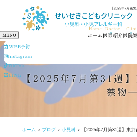
【2025年7月
Home
Doctor
Clin
ホーム
医師紹介
医院
MENU
WEB予約
Instagram
TikTok
【2025年7月第31
LINE
禁物
ホーム
ブログ
小児科
【2025年7月第31週