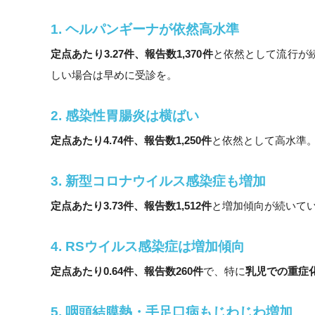
1. ヘルパンギーナが依然高水準
定点あたり3.27件、報告数1,370件
と依然として流行が
しい場合は早めに受診を。
2. 感染性胃腸炎は横ばい
定点あたり4.74件、報告数1,250件
と依然として高水準
3. 新型コロナウイルス感染症も増加
定点あたり3.73件、報告数1,512件
と増加傾向が続いて
4. RSウイルス感染症は増加傾向
定点あたり0.64件、報告数260件
で、特に
乳児での重症
5. 咽頭結膜熱・手足口病もじわじわ増加