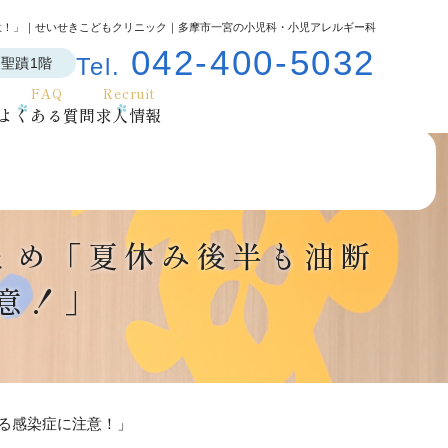
注意！」｜せいせきこどもクリニック｜多摩市一宮の小児科・小児アレルギー科
042-400-5032
Tel.
ス聖蹟1階
FAQ
Recruit
よくある質問
求人情報
まとめ「夏休み後半も油断
意！」
がる感染症に注意！」